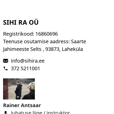
SIHI RA OÜ
Registrikood:
16860696
Teenuse osutamise aadress: Saarte
Jahimeeste Selts , 93873, Laheküla
info@sihira.ee
372 5211001
Rainer Antsaar
Juhatuse liige / instruktor