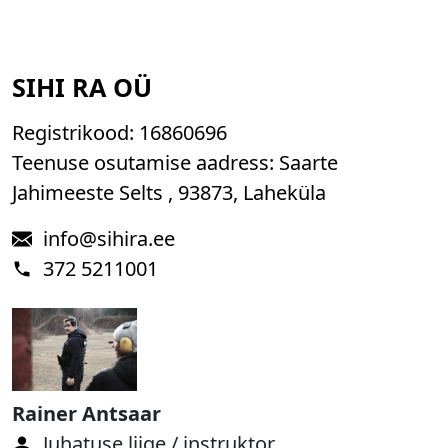
SIHI RA OÜ
Registrikood:
16860696
Teenuse osutamise aadress: Saarte
Jahimeeste Selts , 93873, Laheküla
info@sihira.ee
372 5211001
Rainer Antsaar
Juhatuse liige / instruktor