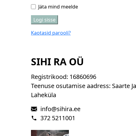
t
Jäta mind meelde
u
d
Logi sisse
Kaotasid parooli?
SIHI RA OÜ
Registrikood:
16860696
Teenuse osutamise aadress: Saarte Ja
Laheküla
info@sihira.ee
372 5211001