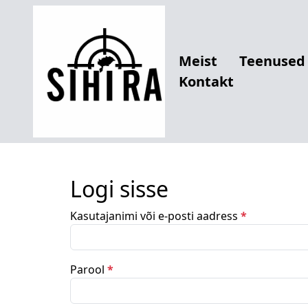
Meist
Teenused
Kontakt
Logi sisse
N
Kasutajanimi või e-posti aadress
*
õ
u
t
N
Parool
*
u
õ
d
u