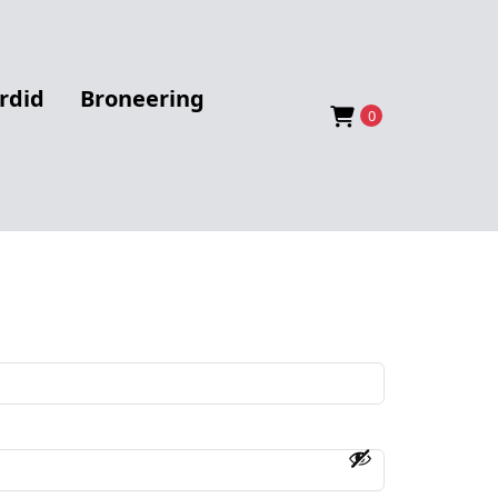
rdid
Broneering
0