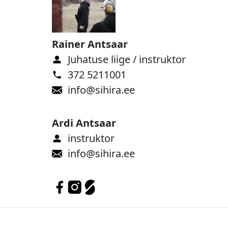
Rainer Antsaar
Juhatuse liige / instruktor
372 5211001
info@sihira.ee
Ardi Antsaar
instruktor
info@sihira.ee